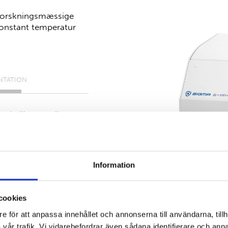
 forskningsmæssige
 konstant temperatur
NTATION
rskellige rør til
igt med kun en
isplay.
 programmer.
Information
cookies
e för att anpassa innehållet och annonserna till användarna, tillh
vår trafik. Vi vidarebefordrar även sådana identifierare och anna