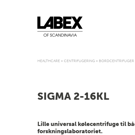
HEALTHCARE
>
CENTRIFUGERING
>
BORDCENTRIFUGER
SIGMA 2-16KL
Lille universal kølecentrifuge til b
forskningslaboratoriet.