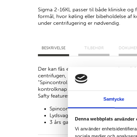
Sigma 2-16KL passer til både kliniske og
formål, hvor køling eller bibeholdelse af
under centrifugering er nødvendig.
BESKRIVELSE
TILBEHØR
DOKUME
Der kan fås et stort udvalg af tilbehør til fo
centrifugen, inkl. til mikrotiterplader.
”Spincontrol L” kontrolpanel, brugervenl
kontrolknap og et stort baggrundsbelyst d
Safty features som f.eks. låsefunktion af
Samtycke
Spincontrol L
Lydsvag
Denna webbplats använder 
3 års garanti
Effektivt kølesystem
Vi använder enhetsidentifierar
sociala medier och analysera 