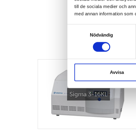
till de sociala medier och a
med annan information som du 
Samtyckesval
Nödvändig
Avvisa
Sigma 3-16KL