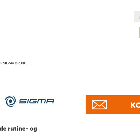
>
SIGMA 2-16KL
KO
åde rutine- og