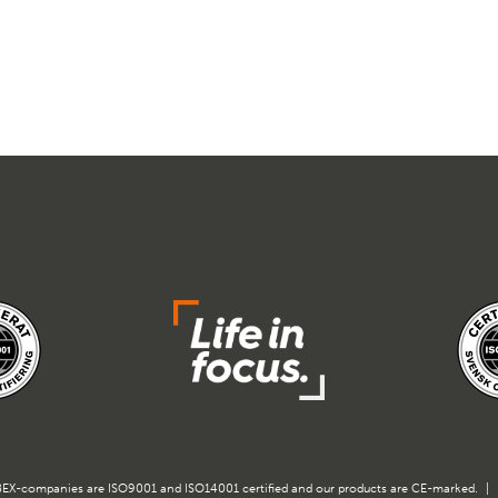
EX-companies are ISO9001 and ISO14001 certified and our products are CE-marked.
|