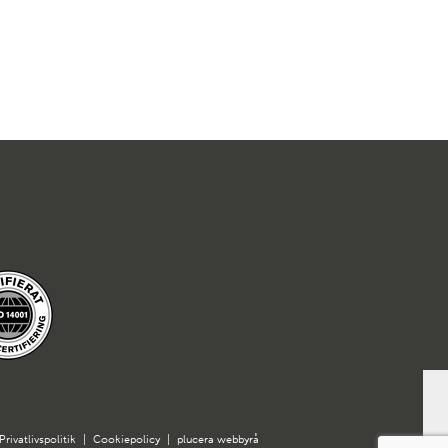
Privatlivspolitik
|
Cookiepolicy
|
plucera
webbyrå