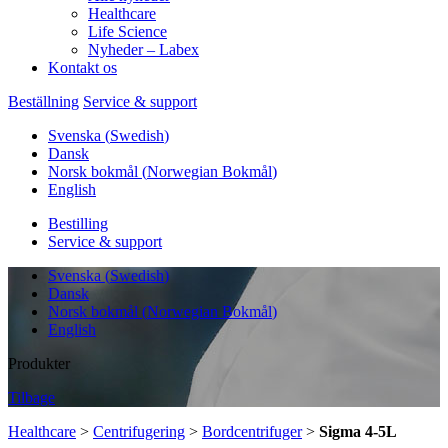
Healthcare
Life Science
Nyheder – Labex
Kontakt os
Beställning
Service & support
Svenska
(
Swedish
)
Dansk
Norsk bokmål
(
Norwegian Bokmål
)
English
Bestilling
Service & support
Svenska
(
Swedish
)
Dansk
Norsk bokmål
(
Norwegian Bokmål
)
English
Produkter
Tilbage
Healthcare
>
Centrifugering
>
Bordcentrifuger
>
Sigma 4-5L