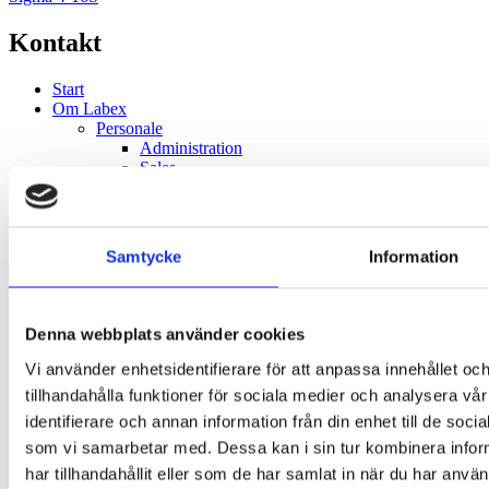
Kontakt
Start
Om Labex
Personale
Administration
Sales
Service & Support
Supply Chain
Historie
Kvalitet & holdbarhed
Samtycke
Information
Healthcare
Komponentfremstilling
Immunohæmatologi
HLA Typning & Antistoffdiagnostikk
Denna webbplats använder cookies
Klinisk Mikrobiologi
Centrifugering
Vi använder enhetsidentifierare för att anpassa innehållet oc
VET
tillhandahålla funktioner för sociala medier och analysera vår
Transfusion
identifierare och annan information från din enhet till de so
Koagulation
Hæmatologi
som vi samarbetar med. Dessa kan i sin tur kombinera info
Forgiftninger
har tillhandahållit eller som de har samlat in när du har använ
Life Science