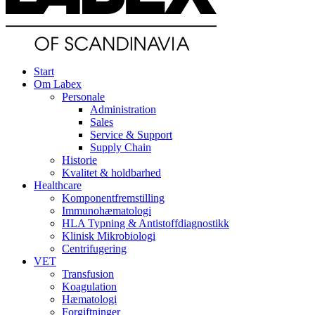
Start
Om Labex
Personale
Administration
Sales
Service & Support
Supply Chain
Historie
Kvalitet & holdbarhed
Healthcare
Komponentfremstilling
Immunohæmatologi
HLA Typning & Antistoffdiagnostikk
Klinisk Mikrobiologi
Centrifugering
VET
Transfusion
Koagulation
Hæmatologi
Forgiftninger