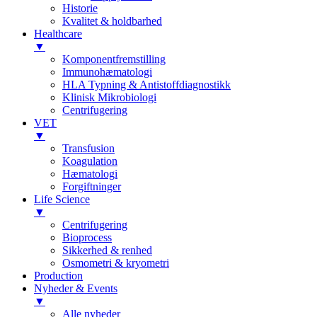
Historie
Kvalitet & holdbarhed
Healthcare
▼
Komponentfremstilling
Immunohæmatologi
HLA Typning & Antistoffdiagnostikk
Klinisk Mikrobiologi
Centrifugering
VET
▼
Transfusion
Koagulation
Hæmatologi
Forgiftninger
Life Science
▼
Centrifugering
Bioprocess
Sikkerhed & renhed
Osmometri & kryometri
Production
Nyheder & Events
▼
Alle nyheder