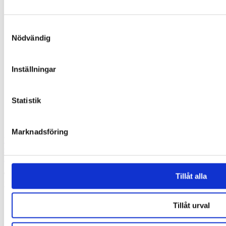
Centrifugering
Bioprocess
Sikkerhed & renhed
Samtyckesval
Osmometri & kryometri
Nödvändig
Production
Nyheder & Events
Alle nyheder
Inställningar
Healthcare
Life Science
Nyheder – Labex
Kontakt os
Statistik
Google Maps
Instagram
Marknadsföring
LABEX ApS
Gl. Køge landevej 55,
2500 Valby
Tel:
45 66 13 00
Tillåt alla
E-mail:
info@labex.com
Tillåt urval