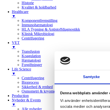
Historie
Kvalitet & holdbarhed
Healthcare
▼
Komponentfremstilling
Immunohæmatologi
HLA Typning & Antistoffdiagnostikk
Klinisk Mikrobiologi
Centrifugering
VET
▼
Transfusion
Koagulation
Hæmatologi
Forgiftninger
Life Science
▼
Samtycke
Centrifugering
Bioprocess
Sikkerhed & renhed
Osmometri & kryometri
Denna webbplats använder 
Production
Nyheder & Events
Vi använder enhetsidentifierar
▼
sociala medier och analysera 
Alle nyheder