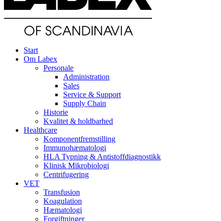
Start
Om Labex
Personale
Administration
Sales
Service & Support
Supply Chain
Historie
Kvalitet & holdbarhed
Healthcare
Komponentfremstilling
Immunohæmatologi
HLA Typning & Antistoffdiagnostikk
Klinisk Mikrobiologi
Centrifugering
VET
Transfusion
Koagulation
Hæmatologi
Forgiftninger