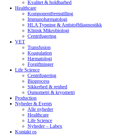
Kvalitet & holdbarhed
Healthcare
Komponentfremstilling
Immunohæmatologi
HLA Typning & Antistoffdiagnostikk
Klinisk Mikrobiologi
Centrifugering
VET
Transfusion
Koagulation
Hæmatologi
Forgiftninger
Life Science
Centrifugering
Bioprocess
Sikkerhed & renhed
Osmometri & kryometri
Production
Nyheder & Events
Alle nyheder
Healthcare
Life Science
Nyheder – Labex
Kontakt os