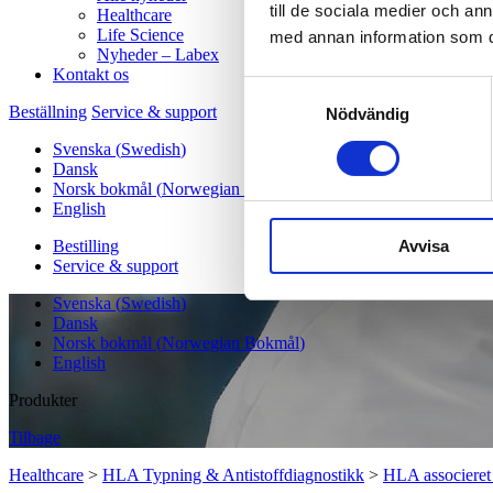
till de sociala medier och a
Healthcare
Life Science
med annan information som du 
Nyheder – Labex
Kontakt os
Samtyckesval
Beställning
Service & support
Nödvändig
Svenska
(
Swedish
)
Dansk
Norsk bokmål
(
Norwegian Bokmål
)
English
Avvisa
Bestilling
Service & support
Svenska
(
Swedish
)
Dansk
Norsk bokmål
(
Norwegian Bokmål
)
English
Produkter
Tilbage
Healthcare
>
HLA Typning & Antistoffdiagnostikk
>
HLA associeret