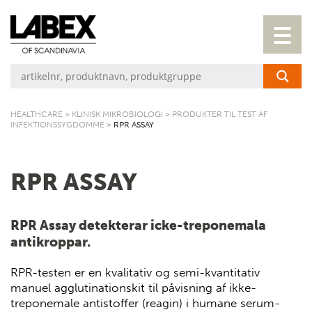
HEALTHCARE
>
KLINISK MIKROBIOLOGI
>
PRODUKTER TIL TEST AF
INFEKTIONSSYGDOMME
>
RPR ASSAY
RPR ASSAY
RPR Assay detekterar icke-treponemala
antikroppar.
RPR-testen er en kvalitativ og semi-kvantitativ
manuel agglutinationskit til påvisning af ikke-
treponemale antistoffer (reagin) i humane serum-