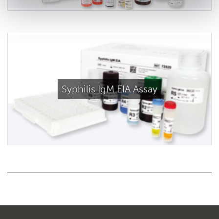
Syphilis IgM EIA Assay