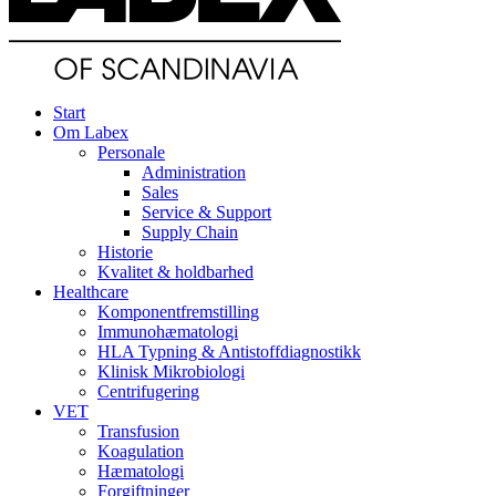
Start
Om Labex
Personale
Administration
Sales
Service & Support
Supply Chain
Historie
Kvalitet & holdbarhed
Healthcare
Komponentfremstilling
Immunohæmatologi
HLA Typning & Antistoffdiagnostikk
Klinisk Mikrobiologi
Centrifugering
VET
Transfusion
Koagulation
Hæmatologi
Forgiftninger