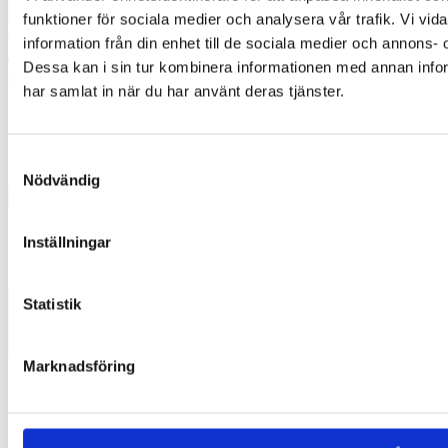
Gl. Køge landevej 55,
funktioner för sociala medier och analysera vår trafik. Vi vi
2500 Valby
information från din enhet till de sociala medier och annons
Tel:
45 66 13 00
Dessa kan i sin tur kombinera informationen med annan inform
E-mail:
info@labex.com
har samlat in när du har använt deras tjänster.
Samtyckesval
Nödvändig
Inställningar
Statistik
Marknadsföring