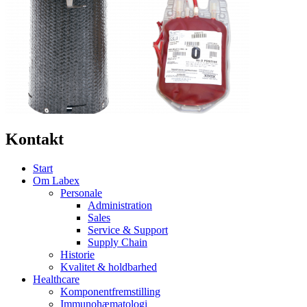
Kontakt
Start
Om Labex
Personale
Administration
Sales
Service & Support
Supply Chain
Historie
Kvalitet & holdbarhed
Healthcare
Komponentfremstilling
Immunohæmatologi