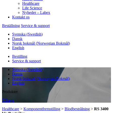
Healthcare
Life Science
Nyheder – Labex
Kontakt os
Beställning
Service & support
Svenska
(
Swedish
)
Dansk
Norsk bokmål
(
Norwegian Bokmål
)
English
Bestilling
Service & support
Svenska
(
Swedish
)
Dansk
Norsk bokmål
(
Norwegian Bokmål
)
English
Produkter
Tilbage
Healthcare
>
Komponentfremstilling
>
Blodbestrålning
>
RS 3400