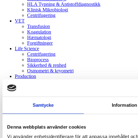
HLA Typning & Antistoffdiagnostikk
Klinisk Mikrobiologi
Centrifugering
VET
Transfusion
Koagulation
Hæmatologi
Forgiftninger
Life Science
Centrifugering
Bioprocess
Sikkerhed & renhed
Osmometri & kryometri
Production
Nyheder & Events
Alle nyheder
Healthcare
Life Science
Nyheder – Labex
Samtycke
Information
Kontakt os
Google Maps
Instagram
Denna webbplats använder cookies
LABEX ApS
Vi använder enhetsidentifierare för att anpassa innehållet och