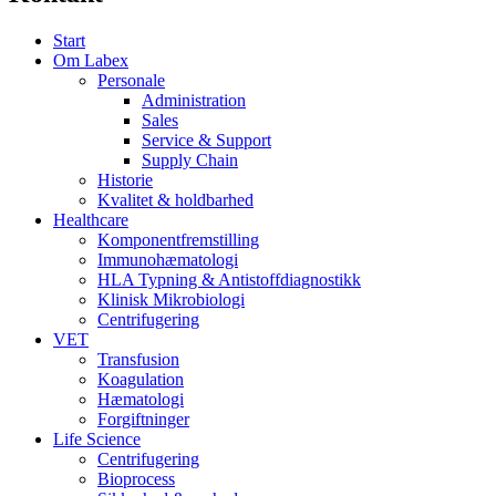
Start
Om Labex
Personale
Administration
Sales
Service & Support
Supply Chain
Historie
Kvalitet & holdbarhed
Healthcare
Komponentfremstilling
Immunohæmatologi
HLA Typning & Antistoffdiagnostikk
Klinisk Mikrobiologi
Centrifugering
VET
Transfusion
Koagulation
Hæmatologi
Forgiftninger
Life Science
Centrifugering
Bioprocess