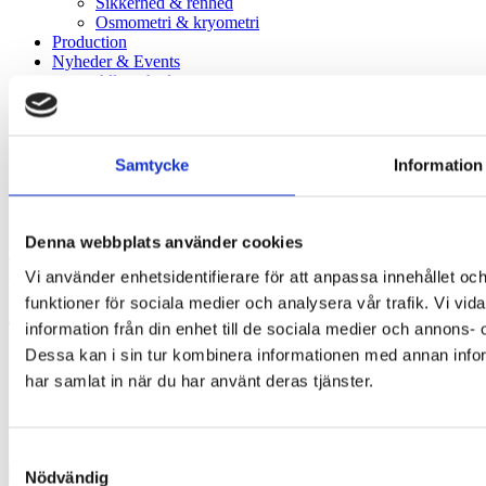
Sikkerhed & renhed
Osmometri & kryometri
Production
Nyheder & Events
Alle nyheder
Healthcare
Life Science
Nyheder – Labex
Kontakt os
Samtycke
Information
Google Maps
Instagram
Denna webbplats använder cookies
LABEX ApS
Gl. Køge landevej 55,
Vi använder enhetsidentifierare för att anpassa innehållet och
2500 Valby
funktioner för sociala medier och analysera vår trafik. Vi vi
information från din enhet till de sociala medier och annons
Tel:
45 66 13 00
E-mail:
info@labex.com
Dessa kan i sin tur kombinera informationen med annan inform
har samlat in när du har använt deras tjänster.
Samtyckesval
Nödvändig