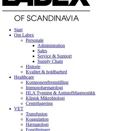
Start
Om Labex
Personale
Administration
Sales
Service & Support
Supply Chain
Historie
Kvalitet & holdbarhed
Healthcare
Komponentfremstilling
Immunohæmatologi
HLA Typning & Antistoffdiagnostikk
Klinisk Mikrobiologi
Centrifugering
VET
Transfusion
Koagulation
Hæmatologi
Forgiftninger