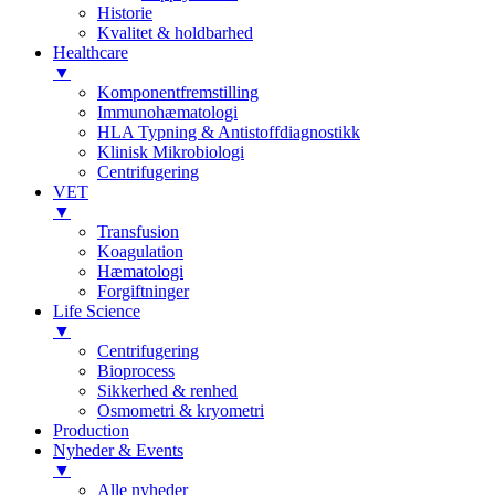
Historie
Kvalitet & holdbarhed
Healthcare
▼
Komponentfremstilling
Immunohæmatologi
HLA Typning & Antistoffdiagnostikk
Klinisk Mikrobiologi
Centrifugering
VET
▼
Transfusion
Koagulation
Hæmatologi
Forgiftninger
Life Science
▼
Centrifugering
Bioprocess
Sikkerhed & renhed
Osmometri & kryometri
Production
Nyheder & Events
▼
Alle nyheder