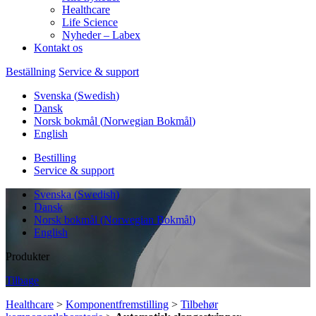
Healthcare
Life Science
Nyheder – Labex
Kontakt os
Beställning
Service & support
Svenska
(
Swedish
)
Dansk
Norsk bokmål
(
Norwegian Bokmål
)
English
Bestilling
Service & support
Svenska
(
Swedish
)
Dansk
Norsk bokmål
(
Norwegian Bokmål
)
English
Produkter
Tilbage
Healthcare
>
Komponentfremstilling
>
Tilbehør