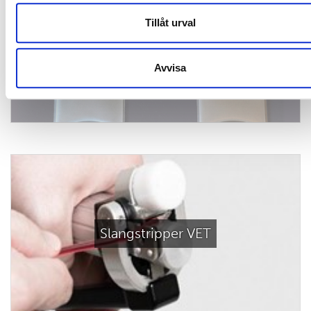
Tillåt urval
Blodposer
Avvisa
Slangstripper VET