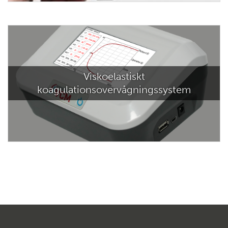
Viskoelastiskt
koagulationsovervågningssystem