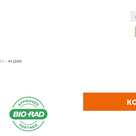
ER
>
IH 1000
KO