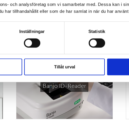
nnons- och analysföretag som vi samarbetar med. Dessa kan i sin
ring.
har tillhandahållit eller som de har samlat in när du har använt 
Inställningar
Statistik
SE ÄVEN:
 resultathåndtering.
Tillåt urval
g af resultat,
ister og
Banjo ID-Reader
nce.