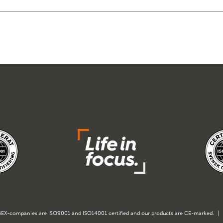
EX-companies are ISO9001 and ISO14001 certified and our products are CE-marked.
|