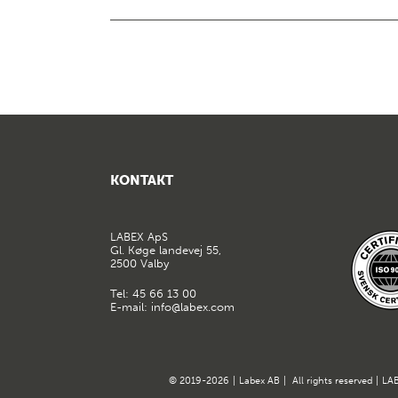
Integreret med IH-Com
Artikelnr. 009030
KONTAKT
LABEX ApS
Gl. Køge landevej 55,
2500 Valby
Tel:
45 66 13 00
E-mail:
info@labex.com
© 2019-2026
|
Labex AB
|
All rights reserved
|
LAB