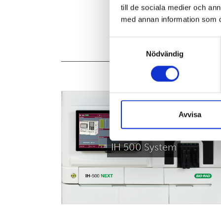
till de sociala medier och a
IH-1000 har både autostart og autovalide
med annan information som du 
Artikelnr. 100100
Samtyckesval
Nödvändig
Du er måske intressert i:
IH-COM
IH-Com, et program til databehandling og
Avvisa
Med IH-Com udføres alt indenfor validerin
indstillinger af kvalitetskontroller, arbejdsl
sikkerhedsindstillinger.
IH 500 System
Artikelnr. 009000
IH-WEB
Med IH-Web validere du resultat på dista
Enkelt og sikkert.