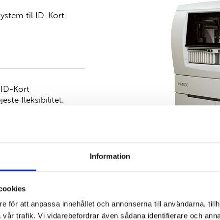
stem til ID-Kort.
 ID-Kort
ste fleksibilitet.
ay system til ID-Kort.
ndebær, at prøver og
Information
ive menuer, tydelige
cookies
for brugeren i det
e för att anpassa innehållet och annonserna till användarna, tillh
ld prøve identifikation
vår trafik. Vi vidarebefordrar även sådana identifierare och anna
g gemmes.