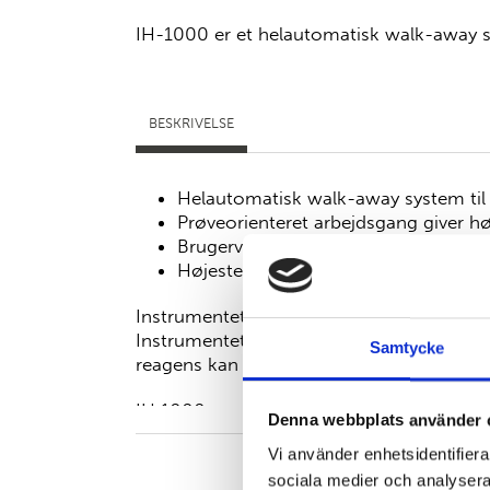
IH-1000 er et helautomatisk walk-away sy
BESKRIVELSE
Helautomatisk walk-away system til
Prøveorienteret arbejdsgang giver høje
Brugervenlig
Højeste sikkerhed
Instrumentet er et helautomatisk walk-aw
Instrumentet er prøveorienteret hvilket i
Samtycke
reagens kan loades kontinuerligt.
IH 1000 er meget brugervenlig med intuit
Denna webbplats använder 
ikoner og kræver meget lidt hands on tid 
Vi använder enhetsidentifierar
daglige arbejde. Højeste sikkerhed med fu
sociala medier och analysera 
og logfiler som automatisk genereres o