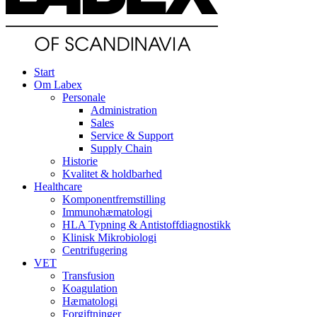
Start
Om Labex
Personale
Administration
Sales
Service & Support
Supply Chain
Historie
Kvalitet & holdbarhed
Healthcare
Komponentfremstilling
Immunohæmatologi
HLA Typning & Antistoffdiagnostikk
Klinisk Mikrobiologi
Centrifugering
VET
Transfusion
Koagulation
Hæmatologi
Forgiftninger