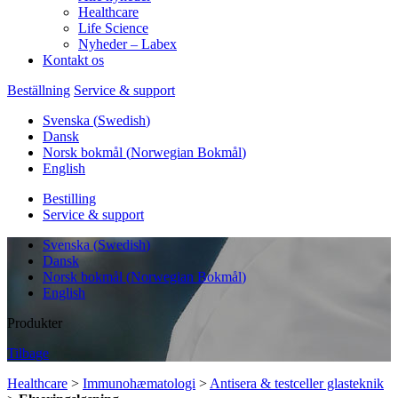
Healthcare
Life Science
Nyheder – Labex
Kontakt os
Beställning
Service & support
Svenska
(
Swedish
)
Dansk
Norsk bokmål
(
Norwegian Bokmål
)
English
Bestilling
Service & support
Svenska
(
Swedish
)
Dansk
Norsk bokmål
(
Norwegian Bokmål
)
English
Produkter
Tilbage
Healthcare
>
Immunohæmatologi
>
Antisera & testceller glasteknik