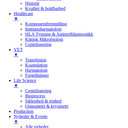
Historie
Kvalitet & holdbarhed
Healthcare
▼
Komponentfremstilling
Immunohæmatologi
HLA Typning & Antistoffdiagnostikk
Klinisk Mikrobiologi
Centrifugering
VET
▼
Transfusion
Koagulation
Hæmatologi
Forgiftninger
Life Science
▼
Centrifugering
Bioprocess
Sikkerhed & renhed
Osmometri & kryometri
Production
Nyheder & Events
▼
Alle nyheder