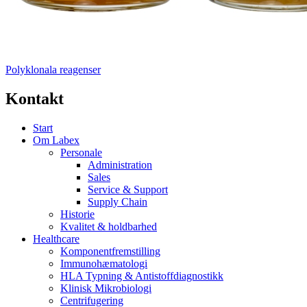
Polyklonala reagenser
Kontakt
Start
Om Labex
Personale
Administration
Sales
Service & Support
Supply Chain
Historie
Kvalitet & holdbarhed
Healthcare
Komponentfremstilling
Immunohæmatologi
HLA Typning & Antistoffdiagnostikk
Klinisk Mikrobiologi
Centrifugering