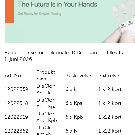
Følgende nye monoklonale ID Kort kan bestilles
fra
1. juni 2026
Produkt
Art. No
Beskrivelse
Størrelse
navn
DiaClon
12022359
6 x k
1 x12 kort
Anti-k
DiaClon
12022318
6 x Kpa
1 x12 kort
Anti-Kpa
DiaClon
12022319
6 x Kpb
1 x12 kort
Anti-Kpb
DiaClon
12022352
6 x N
1 x12 kort
Anti-N