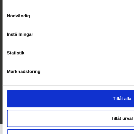
Samtyckesval
Nödvändig
LABEX ApS
Gl. Køge landevej 55,
2500 Valby
Inställningar
Tel:
45 66 13 00
E-mail:
info@labex.com
Statistik
Marknadsföring
Tillåt alla
© 2019-2026
|
Labex AB
|
All rights reserved
LABEX-companies are ISO9001 and ISO14001 certified and our products are CE-
marked.
Privatlivspolitik
|
Cookiepolicy
|
plucera
webbyrå
Tillåt urval