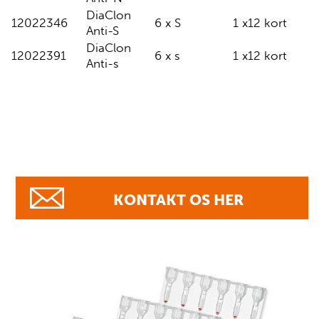
DiaClon
12022346
6 x S
1 x12 kort
Anti-S
DiaClon
12022391
6 x s
1 x12 kort
Anti-s
KONTAKT OS HER