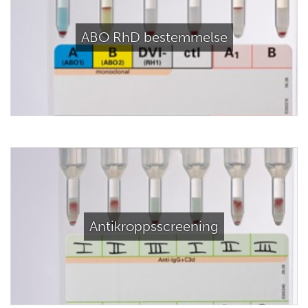
ABO RhD bestemmelse
Antikroppsscreening