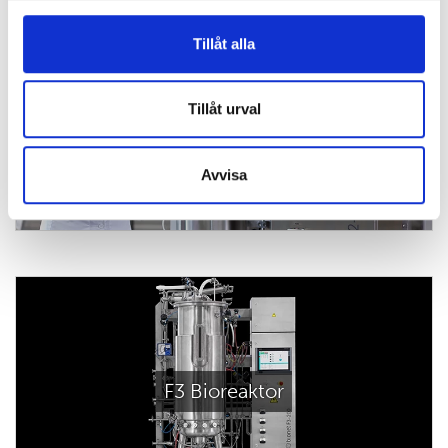
Tillåt alla
Tillåt urval
F2 Bioreaktor
Avvisa
F3 Bioreaktor